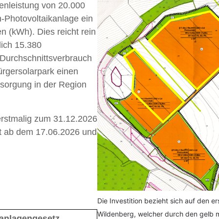
genleistung von 20.000
n-Photovoltaikanlage ein
n (kWh). Dies reicht rein
lich 15.380
 Durchschnittsverbrauch
ürgersolarpark einen
rsorgung in der Region
 erstmalig zum 31.12.2026
t ab dem 17.06.2026 und
Die Investition bezieht sich auf den 
Wildenberg, welcher durch den gelb ma
anlagengesetz