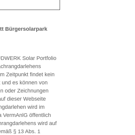
tt Bürgersolarpark
DWERK Solar Portfolio
achrangdarlehens
m Zeitpunkt findet kein
t und es können von
en oder Zeichnungen
f dieser Webseite
angdarlehen wird im
 VermAnlG öffentlich
hrangdarlehens wird auf
emäß § 13 Abs. 1