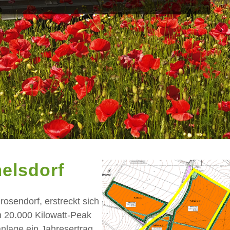
elsdorf
sendorf, erstreckt sich
n 20.000 Kilowatt-Peak
anlage ein Jahresertrag