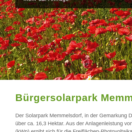
Bürgersolarpark Memm
Der Solarpark Memmelsdorf, in der Gemarkung Dro
über ca. 16,3 Hektar. Aus der Anlagenleistung vo
(kWp) ergibt sich für die Freiflächen-Photovoltaik